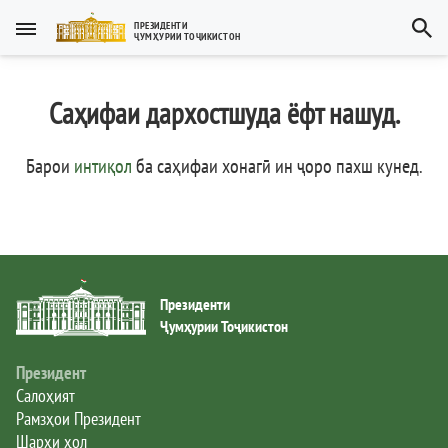
Тоҷикӣ
ПРЕЗИДЕНТИ
ҶУМҲУРИИ ТОҶИКИСТОН
Тоҷикӣ
Русский
Саҳифаи дархостшуда ёфт нашуд.
Тоҷикистон
English
العربية
Рамзҳои давлатӣ
Барои
интиқол
ба саҳифаи хонагӣ ин ҷоро пахш кунед
.
Пешвои миллат
Президент
Президенти
Ҳукумат
Ҷумҳурии Тоҷикистон
Дастгоҳи иҷроия
Президент
Салоҳият
Рамзҳои Президент
Нома ба Президент
Шарҳи ҳол