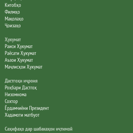
Китобҳо
Филмҳо
Мақолаҳо
Ҷоизаҳо
Ҳукумат
Раиси Ҳукумат
Раёсати Ҳукумат
Аъзои Ҳукумат
Маҷлисҳои Ҳукумат
Дастгоҳи иҷроия
Роҳбари Дастгоҳ
Низомнома
Сохтор
Ёрдамчиёни Президент
Хадамоти матбуот
Саҳифаҳо дар шабакаҳои иҷтимоӣ