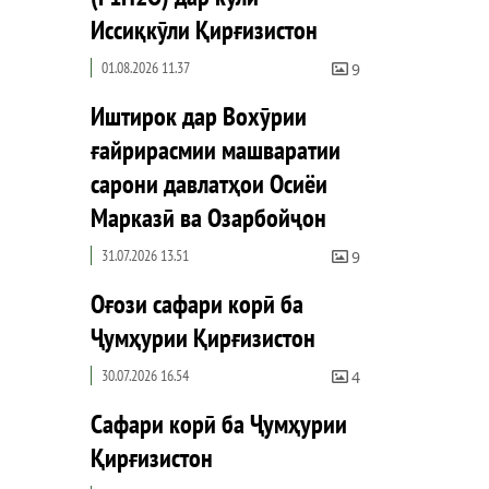
Иссиқкӯли Қирғизистон
01.08.2026 11.37
9
Иштирок дар Вохӯрии
ғайрирасмии машваратии
сарони давлатҳои Осиёи
Марказӣ ва Озарбойҷон
31.07.2026 13.51
9
Оғози сафари корӣ ба
Ҷумҳурии Қирғизистон
30.07.2026 16.54
4
Сафари корӣ ба Ҷумҳурии
Қирғизистон