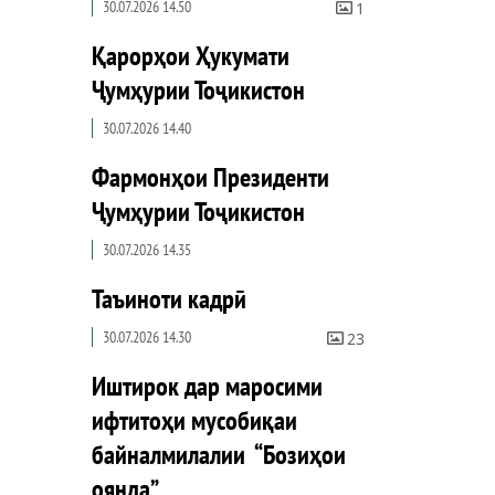
30.07.2026 14.50
1
Қарорҳои Ҳукумати
Ҷумҳурии Тоҷикистон
30.07.2026 14.40
Фармонҳои Президенти
Ҷумҳурии Тоҷикистон
30.07.2026 14.35
Таъиноти кадрӣ
30.07.2026 14.30
23
Иштирок дар маросими
ифтитоҳи мусобиқаи
байналмилалии “Бозиҳои
оянда”