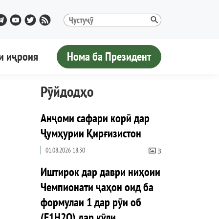
и иҷроия
Нома ба Президент
Рӯйдодҳо
Анҷоми сафари корӣ дар
Ҷумҳурии Қирғизистон
01.08.2026 18.30
3
Иштирок дар даври ниҳоии
Чемпионати ҷаҳон оид ба
формулаи 1 дар рӯи об
(F1H2O) дар кӯли