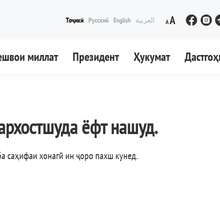
Тоҷикӣ
Русский
English
العربية
ешвои миллат
Президент
Ҳукумат
Дастгоҳ
архостшуда ёфт нашуд.
ба саҳифаи хонагӣ ин ҷоро пахш кунед
.