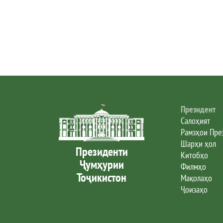
Президент
Салоҳият
Рамзҳои Пре
Шарҳи ҳол
Президенти
Китобҳо
Ҷумҳурии
Филмҳо
Тоҷикистон
Мақолаҳо
Ҷоизаҳо