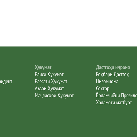
Ҳукумат
Дастгоҳи иҷроия
Раиси Ҳукумат
Роҳбари Дастгоҳ
зидент
Раёсати Ҳукумат
Низомнома
Аъзои Ҳукумат
Сохтор
Маҷлисҳои Ҳукумат
Ёрдамчиёни Презид
Хадамоти матбуот