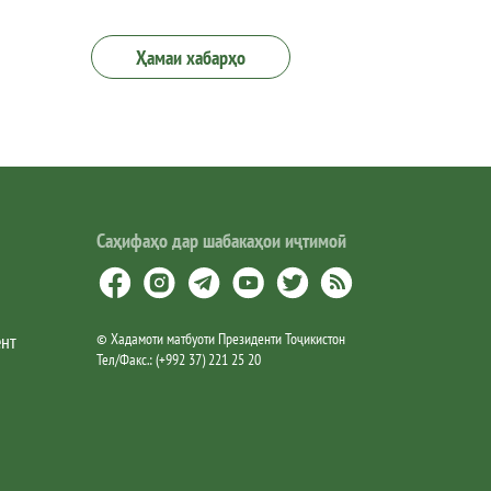
Ҳамаи хабарҳо
Саҳифаҳо дар шабакаҳои иҷтимоӣ
ент
©
Хадамоти матбуоти Президенти Тоҷикистон
Тел/Факс.
:
(+992 37) 221 25 20