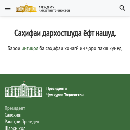
Тоҷикӣ
ПРЕЗИДЕНТИ
ҶУМҲУРИИ ТОҶИКИСТОН
Тоҷикӣ
Русский
Саҳифаи дархостшуда ёфт нашуд.
Тоҷикистон
English
العربية
Рамзҳои давлатӣ
Барои
интиқол
ба саҳифаи хонагӣ ин ҷоро пахш кунед
.
Пешвои миллат
Президент
Президенти
Ҳукумат
Ҷумҳурии Тоҷикистон
Дастгоҳи иҷроия
Президент
Салоҳият
Рамзҳои Президент
Нома ба Президент
Шарҳи ҳол