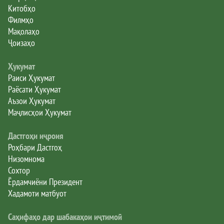
Китобҳо
Филмҳо
Мақолаҳо
Ҷоизаҳо
Ҳукумат
Раиси Ҳукумат
Раёсати Ҳукумат
Аъзои Ҳукумат
Маҷлисҳои Ҳукумат
Дастгоҳи иҷроия
Роҳбари Дастгоҳ
Низомнома
Сохтор
Ёрдамчиёни Президент
Хадамоти матбуот
Саҳифаҳо дар шабакаҳои иҷтимоӣ