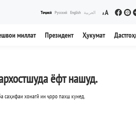
Тоҷикӣ
Русский
English
العربية
ешвои миллат
Президент
Ҳукумат
Дастгоҳ
архостшуда ёфт нашуд.
ба саҳифаи хонагӣ ин ҷоро пахш кунед
.