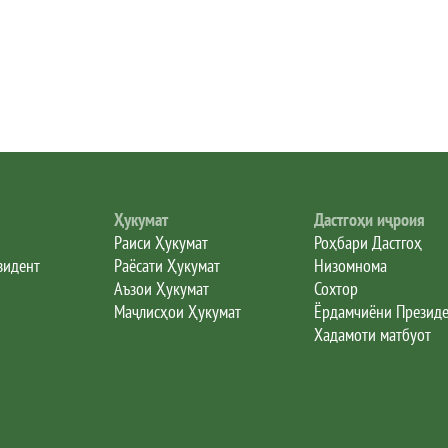
Ҳукумат
Дастгоҳи иҷроия
Раиси Ҳукумат
Роҳбари Дастгоҳ
зидент
Раёсати Ҳукумат
Низомнома
Аъзои Ҳукумат
Сохтор
Маҷлисҳои Ҳукумат
Ёрдамчиёни Презид
Хадамоти матбуот