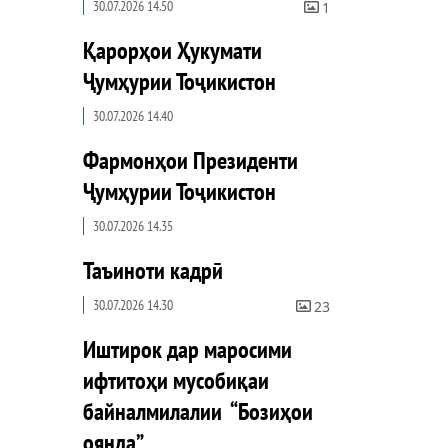
30.07.2026 14.50
1
Қарорҳои Ҳукумати
Ҷумҳурии Тоҷикистон
30.07.2026 14.40
Фармонҳои Президенти
Ҷумҳурии Тоҷикистон
30.07.2026 14.35
Таъиноти кадрӣ
30.07.2026 14.30
23
Иштирок дар маросими
ифтитоҳи мусобиқаи
байналмилалии “Бозиҳои
оянда”