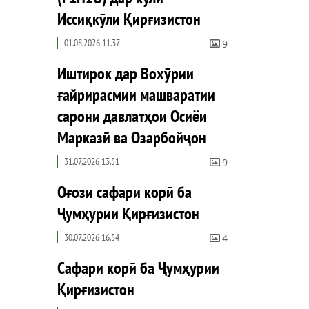
Иссиқкӯли Қирғизистон
01.08.2026 11.37
9
Иштирок дар Вохӯрии
ғайрирасмии машваратии
сарони давлатҳои Осиёи
Марказӣ ва Озарбойҷон
31.07.2026 13.51
9
Оғози сафари корӣ ба
Ҷумҳурии Қирғизистон
30.07.2026 16.54
4
Сафари корӣ ба Ҷумҳурии
Қирғизистон