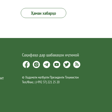
Ҳамаи хабарҳо
Саҳифаҳо дар шабакаҳои иҷтимоӣ
ент
©
Хадамоти матбуоти Президенти Тоҷикистон
Тел/Факс.
:
(+992 37) 221 25 20