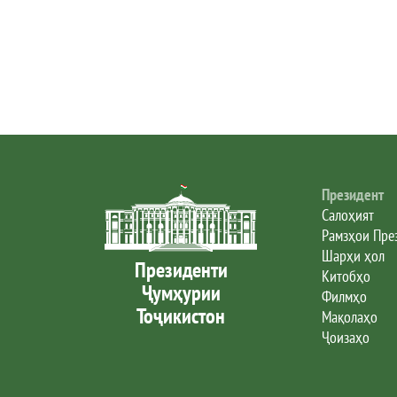
Президент
Салоҳият
Рамзҳои Пре
Шарҳи ҳол
Президенти
Китобҳо
Ҷумҳурии
Филмҳо
Тоҷикистон
Мақолаҳо
Ҷоизаҳо