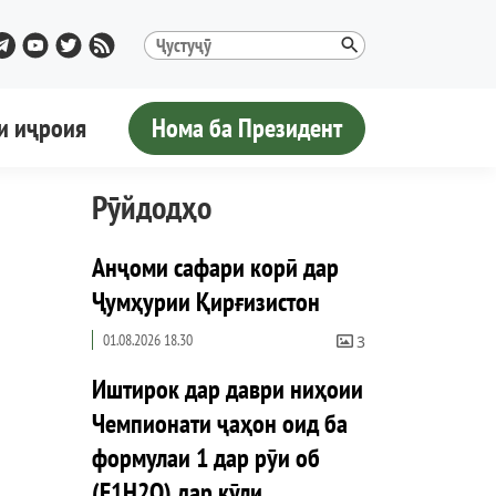
и иҷроия
Нома ба Президент
Рӯйдодҳо
Анҷоми сафари корӣ дар
Ҷумҳурии Қирғизистон
01.08.2026 18.30
3
Иштирок дар даври ниҳоии
Чемпионати ҷаҳон оид ба
формулаи 1 дар рӯи об
(F1H2O) дар кӯли